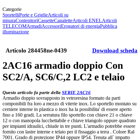
Categorie
Sportelli
Porte e Griglie
Articoli su
misura
Contenitori
Cassette
Canalette
Articoli ENEL
Articoli
TELECOM
Armadi
Accessori
Erogatori di energia
Pubblica
illuminazione
Articolo
284458ne-0439
Download scheda
2AC16 armadio doppio Con
SC2/A, SC6/C,2 LC2 e telaio
Questo articolo fa parte della
SERIE 2AC16
Armadio doppio sovrapposto in vetroresina formato da parti
componibili fra loro a mezzo di viterie inox. Lo sportello montato su
cerniere interne in plastica o inox ha la possibilita' di essere aperto
fino a 160 gradi. La serratura filo sportello con chiave 21 o chiave
12 o con manopola lucchettabile e chiave triangolo oppure quadrato
per impianti idraulici, chiude in tre punti. L'armadio potrebbe essere
fornito con lastre interne e telaio per il fissaggio a terra . Colore Ral
7001. Grado di protezione IP44 oppure IP54. Tenuta all` impatto