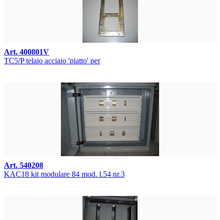
Art. 400801V
TC5/P telaio acciaio 'piatto' per
Art. 540208
KAC18 kit modulare 84 mod. l.54 nr.3