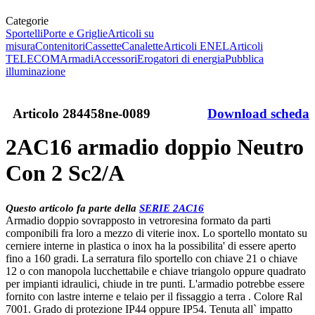
Categorie
Sportelli
Porte e Griglie
Articoli su
misura
Contenitori
Cassette
Canalette
Articoli ENEL
Articoli
TELECOM
Armadi
Accessori
Erogatori di energia
Pubblica
illuminazione
Articolo
284458ne-0089
Download scheda
2AC16 armadio doppio Neutro
Con 2 Sc2/A
Questo articolo fa parte della
SERIE 2AC16
Armadio doppio sovrapposto in vetroresina formato da parti
componibili fra loro a mezzo di viterie inox. Lo sportello montato su
cerniere interne in plastica o inox ha la possibilita' di essere aperto
fino a 160 gradi. La serratura filo sportello con chiave 21 o chiave
12 o con manopola lucchettabile e chiave triangolo oppure quadrato
per impianti idraulici, chiude in tre punti. L'armadio potrebbe essere
fornito con lastre interne e telaio per il fissaggio a terra . Colore Ral
7001. Grado di protezione IP44 oppure IP54. Tenuta all` impatto