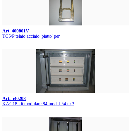
Art. 400801V
TC5/P telaio acciaio 'piatto' per
Art. 540208
KAC18 kit modulare 84 mod. l.54 nr.3