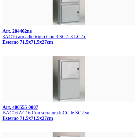
Art. 284462ne
3AC16 armadio triplo Con 3 SC2, 3 LC2 e
Esterno 71.5x71.5x27cm
Art. 400555-0007
BAC16 AC16 Con serratura luCC.le SC2 su
Esterno 71.5x71.5x27cm