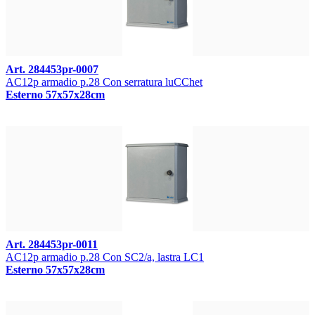
Art. 284453pr-0007
AC12p armadio p.28 Con serratura luCChet
Esterno 57x57x28cm
Art. 284453pr-0011
AC12p armadio p.28 Con SC2/a, lastra LC1
Esterno 57x57x28cm