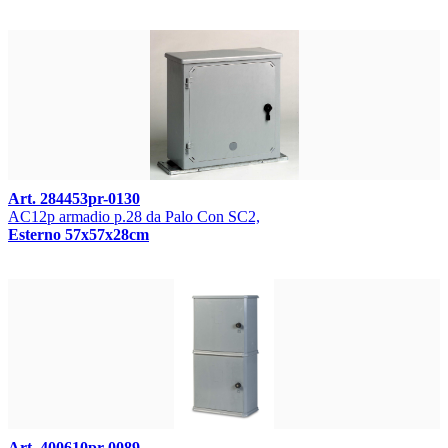
Art. 284453pr-0130
AC12p armadio p.28 da Palo Con SC2,
Esterno 57x57x28cm
Art. 400610pr-0089