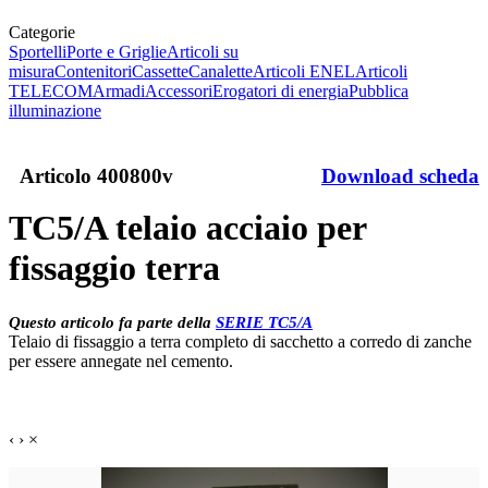
Categorie
Sportelli
Porte e Griglie
Articoli su
misura
Contenitori
Cassette
Canalette
Articoli ENEL
Articoli
TELECOM
Armadi
Accessori
Erogatori di energia
Pubblica
illuminazione
Articolo
400800v
Download scheda
TC5/A telaio acciaio per
fissaggio terra
Questo articolo fa parte della
SERIE TC5/A
Telaio di fissaggio a terra completo di sacchetto a corredo di zanche
per essere annegate nel cemento.
‹
›
×