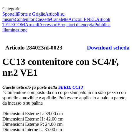
Categorie
Sportelli
Porte e Griglie
Articoli su
misura
Contenitori
Cassette
Canalette
Articoli ENEL
Articoli
TELECOM
Armadi
Accessori
Erogatori di energia
Pubblica
illuminazione
Articolo
284023nf-0023
Download scheda
CC13 contenitore con SC4/F,
nr.2 VE1
Questo articolo fa parte della
SERIE CC13
"Contenitore composto da un corpo stampato in un solo pezzo con
sportello amovibile e apribile. Può essere applicato a palo, a parete,
da incasso o su palina
Dimensioni Esterne L: 39.00 cm
Dimensioni Esterne H: 42.00 cm
Dimensioni Esterne P: 24.00 cm
Dimensioni Interne L: 35.00 cm