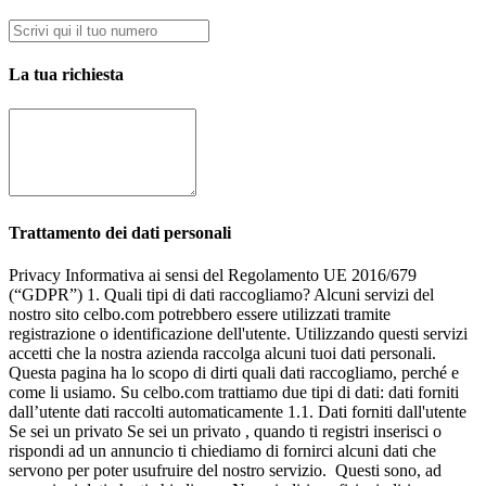
La tua richiesta
Trattamento dei dati personali
Privacy Informativa ai sensi del Regolamento UE 2016/679 (“GDPR”) 1. Quali tipi di dati raccogliamo? Alcuni servizi del nostro sito celbo.com potrebbero essere utilizzati tramite registrazione o identificazione dell'utente. Utilizzando questi servizi accetti che la nostra azienda raccolga alcuni tuoi dati personali. Questa pagina ha lo scopo di dirti quali dati raccogliamo, perché e come li usiamo. Su celbo.com trattiamo due tipi di dati: dati forniti dall’utente dati raccolti automaticamente 1.1. Dati forniti dall'utente Se sei un privato Se sei un privato , quando ti registri inserisci o rispondi ad un annuncio ti chiediamo di fornirci alcuni dati che servono per poter usufruire del nostro servizio. Questi sono, ad esempio, i dati che ti chiediamo: Nomeindirizzo fisicoindirizzo emailnumero di telefonoCodice fiscaleCittàProvincia Dati di terzi Se fornisci dati personali di terzi, come ad esempio quelli dei tuoi familiari o amici, devi essere sicuro che questi soggetti siano stati adeguatamente informati e abbiano acconsentito al relativo trattamento nelle modalità descritte dalla presente informativa. Dati di minori di anni 16 Se hai meno di 16 anni non puoi fornirci alcun dato personale né puoi registrarti su celbo.com , ed in ogni caso non assumiamo responsabilità per eventuali dichiarazioni mendaci da te fornite. Qualora ci accorgessimo dell’esistenza di dichiarazioni non veritiere procederemo con la cancellazione immediata di ogni dato personale acquisito. Se sei un professionista Se sei un'azienda o un professionista , oltre a quanto richiesto ad un utente privato ti potrebbero venire richiesti dei dati ulteriori: ragione socialepartita Ivanome referentecategoria professionale 1.2. Dati raccolti automaticamente Raccogliamo i seguenti dati mediante i servizi che utilizzi: dati tecnici: ad esempio indirizzo IP, tipo di browser, informazioni sul tuo computer, dati relativi alla posizione attuale (approssimativa) dello strumento che stai utilizzando; dati raccolti utilizzando i cookie o tecnologie similari: per informazioni, visita la sezione Cookie. 2. Come utilizziamo i dati raccolti? Utilizziamo i dati raccolti per offrirti il nostro servizio, per informarti sulle attività commerciali nostre e dei nostri partner. 2.1. Per garantirti l’accesso ai nostri servizi migliorandone l’erogazione Utilizziamo i tuoi dati per garantirti l’accesso ai nostri servizi tra cui: Registrazione e creazione utenteModifica dati anagraficiComunicazioni connesse all’erogazione del servizioPreventivazioneVenditaAttività di natura amministrativa, finanziaria o contabilerilevamento della tua posizione approssimativa per facilitare la fruizione di alcune funzioni del servizio Elaboriamo i dati raccolti, qualora tu ci abbia fornito espressamente il consenso, per analizzare le tue abitudini o scelte di consumo al fine di proporti un servizio sempre più personalizzato ed in linea con i tuoi interessi e di migliorare la nostra offerta commerciale. 2.2. Per informarti riguardo alle nostre attività commerciali Utilizziamo i dati raccolti, qualora tu ci abbia fornito espressamente il consenso, per informarti riguardo ad attività promozionali che potrebbero interessarti. In particolare li utilizziamo per: comunicarti attività promozionali, commerciali e pubblicitarie su eventi, iniziative o partnership di celbo.com , tramite posta elettronica, invio SMS, notifiche push o per telefonate tramite operatore, servizio di customer care. fare attività di analisi e di reportistica connessa ai sistemi di comunicazione promozionale, come ad esempio il rilevamento del numero delle e-mail aperte, dei click effettuati sui link presenti all’interno della comunicazione, la tipologia del dispositivo utilizzato per leggere la comunicazione ed il relativo sistema operativo o l’elenco dei disiscritti alla newsletter. 3. Il conferimento dei dati è obbligatorio? Il conferimento dei dati personali è obbligatorio solo per i trattamenti necessari all’erogazione dei servizi offerti da celbo.com (l’eventuale rifiuto per finalità di erogazione del servizio rende impossibile l’utilizzo del servizio stesso); è invece facoltativo per le finalità promozionali e di profilazione e l’eventuale rifiuto di prestare il consenso non ha conseguenze negative sull’erogazione del servizio offerto nell’ambito del sito web celbo.com 4. Chi sono i soggetti del trattamento? 4.1. Titolare del trattamento Titolare del trattamento è Celbo SpA in persona del suo legale rappresentante pro-tempore, con sede legale Via Filippo Turati 747 - 47522 Pievesestina di Cesena () - P.I.03841590403 - C.F.03841590403 4.2. Soggetti a cui possono essere comunicati dati personali I dati raccolti nell’ambito dell’erogazione del servizio potranno essere comunicati a: società che svolgono funzioni strettamente connesse e strumentali all’operatività – anche tecnica – dei servizi di celbo.com , quali ad esempio fornitori di servizi di direct marketing e di customer care, società che erog