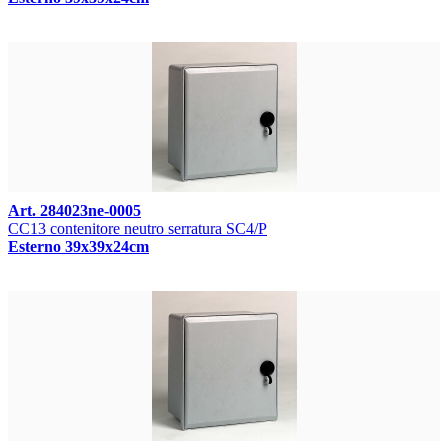
Art. 284023ne-0005
CC13 contenitore neutro serratura SC4/P
Esterno 39x39x24cm