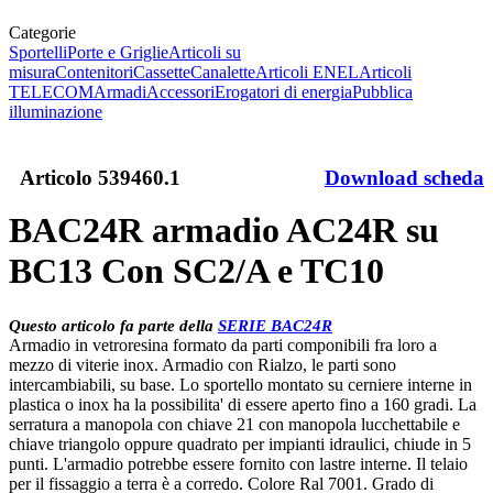
Categorie
Sportelli
Porte e Griglie
Articoli su
misura
Contenitori
Cassette
Canalette
Articoli ENEL
Articoli
TELECOM
Armadi
Accessori
Erogatori di energia
Pubblica
illuminazione
Articolo
539460.1
Download scheda
BAC24R armadio AC24R su
BC13 Con SC2/A e TC10
Questo articolo fa parte della
SERIE BAC24R
Armadio in vetroresina formato da parti componibili fra loro a
mezzo di viterie inox. Armadio con Rialzo, le parti sono
intercambiabili, su base. Lo sportello montato su cerniere interne in
plastica o inox ha la possibilita' di essere aperto fino a 160 gradi. La
serratura a manopola con chiave 21 con manopola lucchettabile e
chiave triangolo oppure quadrato per impianti idraulici, chiude in 5
punti. L'armadio potrebbe essere fornito con lastre interne. Il telaio
per il fissaggio a terra è a corredo. Colore Ral 7001. Grado di