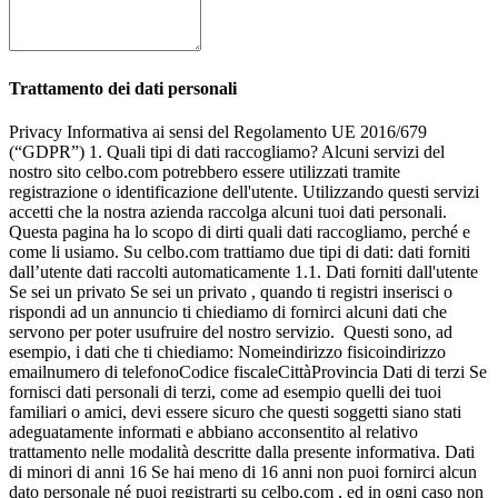
Trattamento dei dati personali
Privacy Informativa ai sensi del Regolamento UE 2016/679 (“GDPR”) 1. Quali tipi di dati raccogliamo? Alcuni servizi del nostro sito celbo.com potrebbero essere utilizzati tramite registrazione o identificazione dell'utente. Utilizzando questi servizi accetti che la nostra azienda raccolga alcuni tuoi dati personali. Questa pagina ha lo scopo di dirti quali dati raccogliamo, perché e come li usiamo. Su celbo.com trattiamo due tipi di dati: dati forniti dall’utente dati raccolti automaticamente 1.1. Dati forniti dall'utente Se sei un privato Se sei un privato , quando ti registri inserisci o rispondi ad un annuncio ti chiediamo di fornirci alcuni dati che servono per poter usufruire del nostro servizio. Questi sono, ad esempio, i dati che ti chiediamo: Nomeindirizzo fisicoindirizzo emailnumero di telefonoCodice fiscaleCittàProvincia Dati di terzi Se fornisci dati personali di terzi, come ad esempio quelli dei tuoi familiari o amici, devi essere sicuro che questi soggetti siano stati adeguatamente informati e abbiano acconsentito al relativo trattamento nelle modalità descritte dalla presente informativa. Dati di minori di anni 16 Se hai meno di 16 anni non puoi fornirci alcun dato personale né puoi registrarti su celbo.com , ed in ogni caso non assumiamo responsabilità per eventuali dichiarazioni mendaci da te fornite. Qualora ci accorgessimo dell’esistenza di dichiarazioni non veritiere procederemo con la cancellazione immediata di ogni dato personale acquisito. Se sei un professionista Se sei un'azienda o un professionista , oltre a quanto richiesto ad un utente privato ti potrebbero venire richiesti dei dati ulteriori: ragione socialepartita Ivanome referentecategoria professionale 1.2. Dati raccolti automaticamente Raccogliamo i seguenti dati mediante i servizi che utilizzi: dati tecnici: ad esempio indirizzo IP, tipo di browser, informazioni sul tuo computer, dati relativi alla posizione attuale (approssimativa) dello strumento che stai utilizzando; dati raccolti utilizzando i cookie o tecnologie similari: per informazioni, visita la sezione Cookie. 2. Come utilizziamo i dati raccolti? Utilizziamo i dati raccolti per offrirti il nostro servizio, per informarti sulle attività commerciali nostre e dei nostri partner. 2.1. Per garantirti l’accesso ai nostri servizi migliorandone l’erogazione Utilizziamo i tuoi dati per garantirti l’accesso ai nostri servizi tra cui: Registrazione e creazione utenteModifica dati anagraficiComunicazioni connesse all’erogazione del servizioPreventivazioneVenditaAttività di natura amministrativa, finanziaria o contabilerilevamento della tua posizione approssimativa per facilitare la fruizione di alcune funzioni del servizio Elaboriamo i dati raccolti, qualora tu ci abbia fornito espressamente il consenso, per analizzare le tue abitudini o scelte di consumo al fine di proporti un servizio sempre più personalizzato ed in linea con i tuoi interessi e di migliorare la nostra offerta commerciale. 2.2. Per informarti riguardo alle nostre attività commerciali Utilizziamo i dati raccolti, qualora tu ci abbia fornito espressamente il consenso, per informarti riguardo ad attività promozionali che potrebbero interessarti. In particolare li utilizziamo per: comunicarti attività promozionali, commerciali e pubblicitarie su eventi, iniziative o partnership di celbo.com , tramite posta elettronica, invio SMS, notifiche push o per telefonate tramite operatore, servizio di customer care. fare attività di analisi e di reportistica connessa ai sistemi di comunicazione promozionale, come ad esempio il rilevamento del numero delle e-mail aperte, dei click effettuati sui link presenti all’interno della comunicazione, la tipologia del dispositivo utilizzato per leggere la comunicazione ed il relativo sistema operativo o l’elenco dei disiscritti alla newsletter. 3. Il conferimento dei dati è obbligatorio? Il conferimento dei dati personali è obbligatorio solo per i trattamenti necessari all’erogazione dei servizi offerti da celbo.com (l’eventuale rifiuto per finalità di erogazione del servizio rende impossibile l’utilizzo del servizio stesso); è invece facoltativo per le finalità promozionali e di profilazione e l’eventuale rifiuto di prestare il consenso non ha conseguenze negative sull’erogazione del servizio offerto nell’ambito del sito web celbo.com 4. Chi sono i soggetti del trattamento? 4.1. Titolare del trattamento Titolare del trattamento è Celbo SpA in persona del suo legale rappresentante pro-tempore, con sede legale Via Filippo Turati 747 - 47522 Pievesestina di Cesena () - P.I.03841590403 - C.F.03841590403 4.2. Soggetti a cui possono essere comunicati dati personali I dati raccolti nell’ambito dell’erogazione del servizio potranno essere comunicati a: società che svolgono funzioni strettamente connesse e strumentali all’operatività – anche tecnica – dei servizi di celbo.com , quali ad esempio fornitori di servizi di direct marketing e di customer care, società che erog