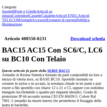
Categorie
Sportelli
Porte e Griglie
Articoli su
misura
Contenitori
Cassette
Canalette
Articoli ENEL
Articoli
TELECOM
Armadi
Accessori
Erogatori di energia
Pubblica
illuminazione
Articolo
400550-0231
Download scheda
BAC15 AC15 Con SC6/C, LC6
su BC10 Con Telaio
Questo articolo fa parte della
SERIE BAC15
Armadio in Resina Sintetica formato da parti componibili tra loro a
mezzo di viteria inox, su BASE BC10. Sportello montato su
cerniere in nylon o in acciaio, la serratura chiude in tre punti e può
essere a filo sportello con chiave 12 o 21 o CL oppure con nottolino
triangolo lucchettabile o quadro per impianti idraulici. Grado di
protezione IP 44 secondo norma CEI EN 60439-5. Colore Ral
7001. L'armadio ha inserti interni che permettono il fissaggio della
lastra in bachelite.