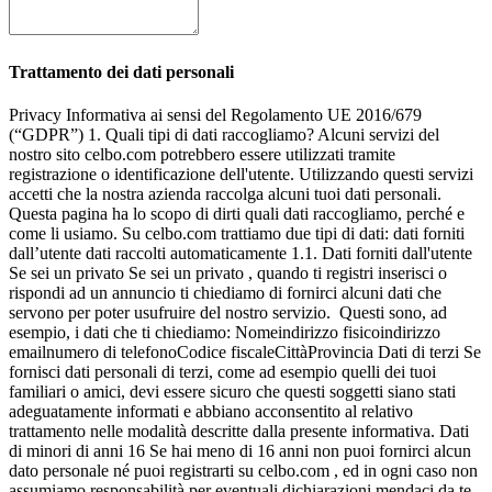
Trattamento dei dati personali
Privacy Informativa ai sensi del Regolamento UE 2016/679 (“GDPR”) 1. Quali tipi di dati raccogliamo? Alcuni servizi del nostro sito celbo.com potrebbero essere utilizzati tramite registrazione o identificazione dell'utente. Utilizzando questi servizi accetti che la nostra azienda raccolga alcuni tuoi dati personali. Questa pagina ha lo scopo di dirti quali dati raccogliamo, perché e come li usiamo. Su celbo.com trattiamo due tipi di dati: dati forniti dall’utente dati raccolti automaticamente 1.1. Dati forniti dall'utente Se sei un privato Se sei un privato , quando ti registri inserisci o rispondi ad un annuncio ti chiediamo di fornirci alcuni dati che servono per poter usufruire del nostro servizio. Questi sono, ad esempio, i dati che ti chiediamo: Nomeindirizzo fisicoindirizzo emailnumero di telefonoCodice fiscaleCittàProvincia Dati di terzi Se fornisci dati personali di terzi, come ad esempio quelli dei tuoi familiari o amici, devi essere sicuro che questi soggetti siano stati adeguatamente informati e abbiano acconsentito al relativo trattamento nelle modalità descritte dalla presente informativa. Dati di minori di anni 16 Se hai meno di 16 anni non puoi fornirci alcun dato personale né puoi registrarti su celbo.com , ed in ogni caso non assumiamo responsabilità per eventuali dichiarazioni mendaci da te fornite. Qualora ci accorgessimo dell’esistenza di dichiarazioni non veritiere procederemo con la cancellazione immediata di ogni dato personale acquisito. Se sei un professionista Se sei un'azienda o un professionista , oltre a quanto richiesto ad un utente privato ti potrebbero venire richiesti dei dati ulteriori: ragione socialepartita Ivanome referentecategoria professionale 1.2. Dati raccolti automaticamente Raccogliamo i seguenti dati mediante i servizi che utilizzi: dati tecnici: ad esempio indirizzo IP, tipo di browser, informazioni sul tuo computer, dati relativi alla posizione attuale (approssimativa) dello strumento che stai utilizzando; dati raccolti utilizzando i cookie o tecnologie similari: per informazioni, visita la sezione Cookie. 2. Come utilizziamo i dati raccolti? Utilizziamo i dati raccolti per offrirti il nostro servizio, per informarti sulle attività commerciali nostre e dei nostri partner. 2.1. Per garantirti l’accesso ai nostri servizi migliorandone l’erogazione Utilizziamo i tuoi dati per garantirti l’accesso ai nostri servizi tra cui: Registrazione e creazione utenteModifica dati anagraficiComunicazioni connesse all’erogazione del servizioPreventivazioneVenditaAttività di natura amministrativa, finanziaria o contabilerilevamento della tua posizione approssimativa per facilitare la fruizione di alcune funzioni del servizio Elaboriamo i dati raccolti, qualora tu ci abbia fornito espressamente il consenso, per analizzare le tue abitudini o scelte di consumo al fine di proporti un servizio sempre più personalizzato ed in linea con i tuoi interessi e di migliorare la nostra offerta commerciale. 2.2. Per informarti riguardo alle nostre attività commerciali Utilizziamo i dati raccolti, qualora tu ci abbia fornito espressamente il consenso, per informarti riguardo ad attività promozionali che potrebbero interessarti. In particolare li utilizziamo per: comunicarti attività promozionali, commerciali e pubblicitarie su eventi, iniziative o partnership di celbo.com , tramite posta elettronica, invio SMS, notifiche push o per telefonate tramite operatore, servizio di customer care. fare attività di analisi e di reportistica connessa ai sistemi di comunicazione promozionale, come ad esempio il rilevamento del numero delle e-mail aperte, dei click effettuati sui link presenti all’interno della comunicazione, la tipologia del dispositivo utilizzato per leggere la comunicazione ed il relativo sistema operativo o l’elenco dei disiscritti alla newsletter. 3. Il conferimento dei dati è obbligatorio? Il conferimento dei dati personali è obbligatorio solo per i trattamenti necessari all’erogazione dei servizi offerti da celbo.com (l’eventuale rifiuto per finalità di erogazione del servizio rende impossibile l’utilizzo del servizio stesso); è invece facoltativo per le finalità promozionali e di profilazione e l’eventuale rifiuto di prestare il consenso non ha conseguenze negative sull’erogazione del servizio offerto nell’ambito del sito web celbo.com 4. Chi sono i soggetti del trattamento? 4.1. Titolare del trattamento Titolare del trattamento è Celbo SpA in persona del suo legale rappresentante pro-tempore, con sede legale Via Filippo Turati 747 - 47522 Pievesestina di Cesena () - P.I.03841590403 - C.F.03841590403 4.2. Soggetti a cui possono essere comunicati dati personali I dati raccolti nell’ambito dell’erogazione del servizio potranno essere comunicati a: società che svolgono funzioni strettamente connesse e strumentali all’operatività – anche tecnica – dei servizi di celbo.com , quali ad esempio fornitori di servizi di direct marketing e di customer care, società che erog