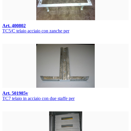
Art. 400802
TC5/C telaio acciaio con zanche per
Art. 501985v
TC7 telaio in acciaio con due staffe per