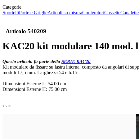
Categorie
Sportelli
Porte e Griglie
Articoli su misura
Contenitori
Cassette
Canalette
Articolo
540209
KAC20 kit modulare 140 mod. l.5
Questo articolo fa parte della
SERIE KAC20
Kit modulare da fissare su lastra interna, composto da angolari di sup
moduli 17,5 mm. Larghezza 54 e h.15.
Dimensioni Esterne L: 54.00 cm
Dimensioni Esterne H: 75.00 cm
‹
›
×