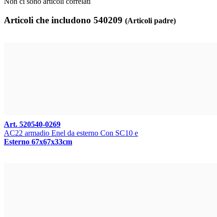
Non ci sono articoli correlati
Articoli che includono 540209
(Articoli padre)
Art. 520540-0269
AC22 armadio Enel da esterno Con SC10 e
Esterno 67x67x33cm