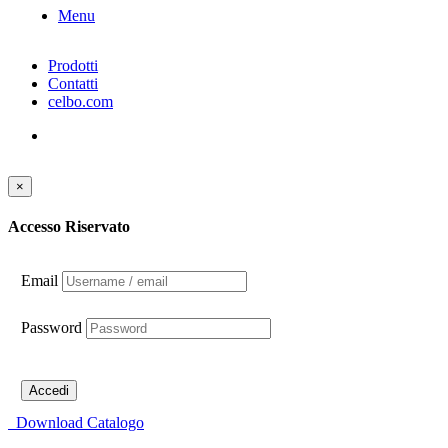
Menu
Prodotti
Contatti
celbo.com
×
Accesso Riservato
Email
Password
Accedi
Download Catalogo